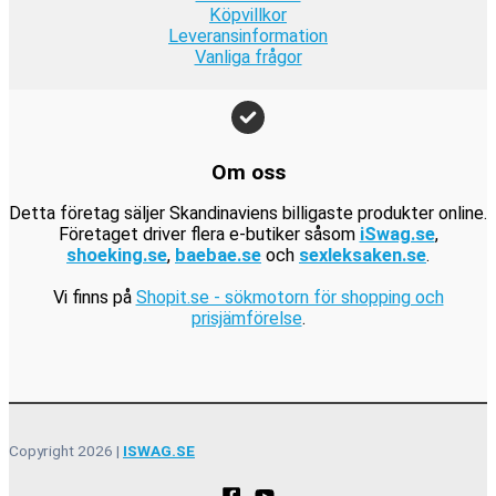
r
Köpvillkor
9
.
Leveransinformation
k
Vanliga frågor
r
.
Om oss
Detta företag säljer Skandinaviens billigaste produkter online.
Företaget driver flera e-butiker såsom
iSwag.se
,
shoeking.se
,
baebae.se
och
sexleksaken.se
.
Vi finns på
Shopit.se - sökmotorn för shopping och
prisjämförelse
.
Copyright 2026 |
ISWAG.SE