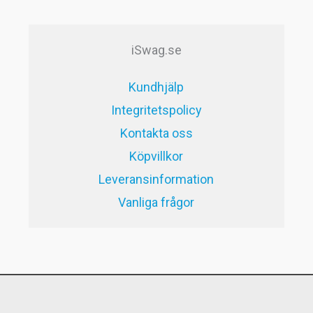
var:
är:
59kr.
29kr.
iSwag.se
Kundhjälp
Integritetspolicy
Kontakta oss
Köpvillkor
Leveransinformation
Vanliga frågor