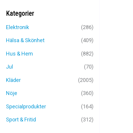
Kategorier
Elektronik
(286)
Hälsa & Skönhet
(409)
Hus & Hem
(882)
Jul
(70)
KINGSEVEN
Kläder
(2005)
HERR | SOL
Nöje
(360)
SPEG
Specialprodukter
(164)
499
k
Sport & Fritid
(312)