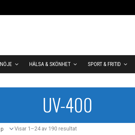
NÖJE
HÄLSA & SKÖNHET
SPORT & FRITID
UV-400
Sortera
Visar 1–24 av 190 resultat
efter