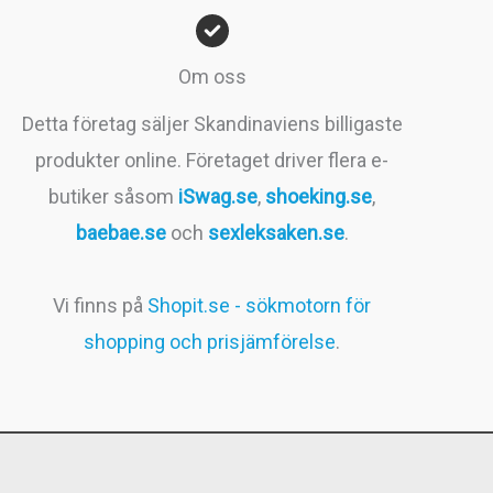
var:
är:
599kr.
399kr.
Om oss
Detta företag säljer Skandinaviens billigaste
produkter online. Företaget driver flera e-
butiker såsom
iSwag.se
,
shoeking.se
,
baebae.se
och
sexleksaken.se
.
Vi finns på
Shopit.se - sökmotorn för
shopping och prisjämförelse
.