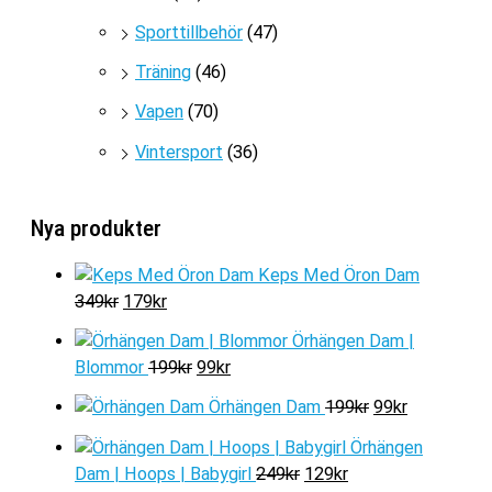
Sporttillbehör
(47)
Träning
(46)
Vapen
(70)
Vintersport
(36)
Nya produkter
Keps Med Öron Dam
D
D
349
kr
179
kr
e
e
Örhängen Dam |
t
t
D
D
Blommor
199
kr
99
kr
u
n
e
e
r
u
D
D
Örhängen Dam
199
kr
99
kr
t
t
s
v
e
e
u
n
Örhängen
p
a
t
t
r
u
D
D
Dam | Hoops | Babygirl
249
kr
129
kr
r
r
u
n