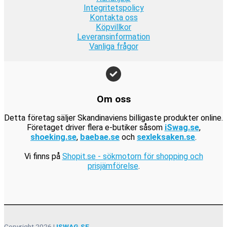
r
k
9
Integritetspolicy
r
:
r
Kontakta oss
9
.
1
.
Köpvillkor
k
9
Leveransinformation
r
Vanliga frågor
9
.
k
r
.
Om oss
Detta företag säljer Skandinaviens billigaste produkter online.
Företaget driver flera e-butiker såsom
iSwag.se
,
shoeking.se
,
baebae.se
och
sexleksaken.se
.
Vi finns på
Shopit.se - sökmotorn för shopping och
prisjämförelse
.
Copyright 2026 |
ISWAG.SE