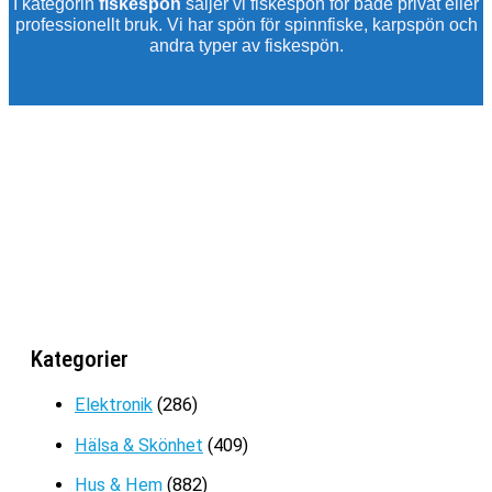
I kategorin
fiskespön
säljer vi fiskespön för både privat eller
professionellt bruk. Vi har spön för spinnfiske, karpspön och
andra typer av fiskespön.
KARPSPÖ
Kategorier
Prisintervall:
199
kr
–
389
kr
199kr
Elektronik
(286)
till
Hälsa & Skönhet
(409)
389kr
Hus & Hem
(882)