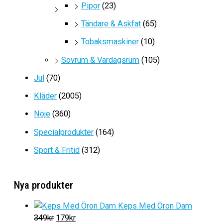
Pipor
(23)
Tändare & Askfat
(65)
Tobaksmaskiner
(10)
Sovrum & Vardagsrum
(105)
Jul
(70)
Kläder
(2005)
Nöje
(360)
Specialprodukter
(164)
Sport & Fritid
(312)
Nya produkter
Keps Med Öron Dam
D
D
349
kr
179
kr