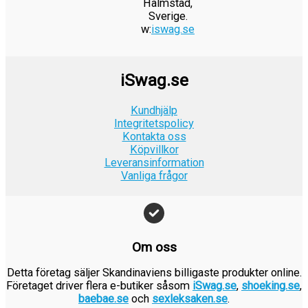
Halmstad,
r
:
k
e
r
9
a
2
i
t
Sverige.
.
2
r
t
:
k
w:
iswag.se
r
9
s
ä
4
.
v
9
r
:
k
e
r
9
a
9
.
2
r
t
:
k
r
k
iSwag.se
4
.
v
9
r
:
r
9
a
9
.
1
.
Kundhjälp
k
r
k
9
Integritetspolicy
r
:
r
Kontakta oss
9
.
1
.
Köpvillkor
k
9
Leveransinformation
r
Vanliga frågor
9
.
k
r
.
Om oss
Detta företag säljer Skandinaviens billigaste produkter online.
Företaget driver flera e-butiker såsom
iSwag.se
,
shoeking.se
,
baebae.se
och
sexleksaken.se
.