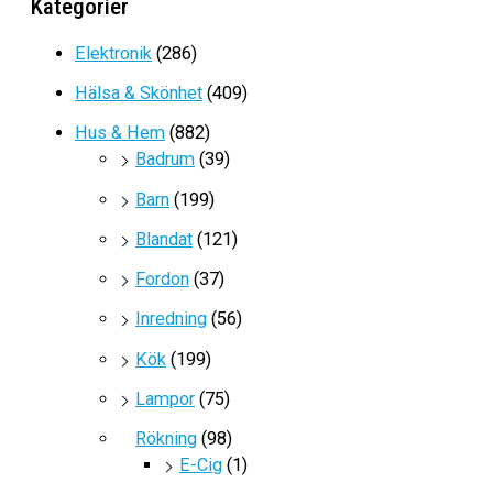
Kategorier
Det
Det
347
kr
139
kr
ursprungliga
nuvarande
Elektronik
(286)
priset
priset
Hälsa & Skönhet
(409)
var:
är:
347kr.
139kr.
Hus & Hem
(882)
Badrum
(39)
Barn
(199)
Blandat
(121)
Fordon
(37)
Inredning
(56)
Kök
(199)
Lampor
(75)
Rökning
(98)
E-Cig
(1)