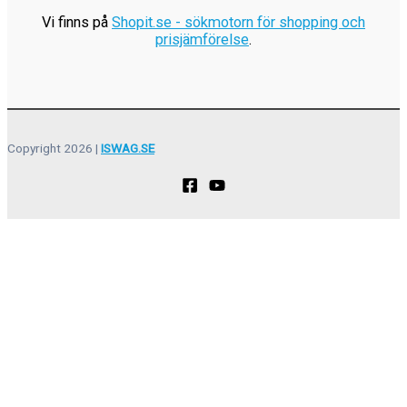
Vi finns på
Shopit.se - sökmotorn för shopping och
prisjämförelse
.
Copyright 2026 |
ISWAG.SE