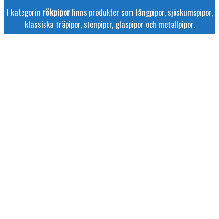
I kategorin
rökpipor
finns produkter som långpipor, sjöskumspipor,
klassiska träpipor, stenpipor, glaspipor och metallpipor.
SJÖSKUMSPIPA
Det
Det
399
kr
149
kr
ursprungliga
nuvarande
priset
priset
var:
är:
KLASSISK LÅNGPIPA
399kr.
149kr.