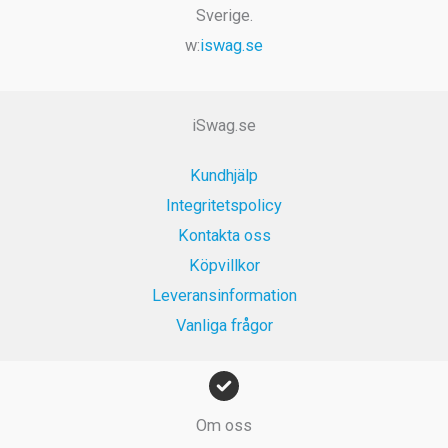
:
r
k
Sverige.
v
9
1
.
r
w:
iswag.se
a
9
9
.
r
k
9
:
r
k
1
.
r
iSwag.se
9
.
9
Kundhjälp
k
Integritetspolicy
r
Kontakta oss
.
Köpvillkor
Leveransinformation
Vanliga frågor
Om oss