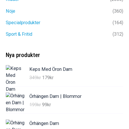
Nöje
(360)
Specialprodukter
(164)
Sport & Fritid
(312)
Nya produkter
Keps Med Öron Dam
D
D
349
kr
179
kr
e
e
t
t
Örhängen Dam | Blommor
u
n
D
D
199
kr
99
kr
r
u
e
e
s
v
t
t
p
a
Örhängen Dam
u
n
r
r