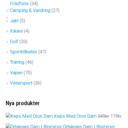
Friluftsliv
(34)
Camping & Vandring
(27)
Jakt
(5)
Kikare
(4)
Golf
(20)
Sporttillbehör
(47)
Träning
(46)
Vapen
(70)
Vintersport
(36)
Nya produkter
D
D
Keps Med Öron Dam
349
kr
179
kr
e
e
Örhängen Dam | Blommor