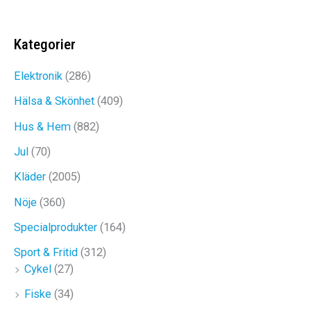
var:
är:
TILLBEHÖRSVÄSKA
1499kr.
799kr.
Kategorier
Det
Det
399
kr
189
kr
Elektronik
(286)
ursprungliga
nuvarande
Hälsa & Skönhet
(409)
priset
priset
Hus & Hem
(882)
var:
är:
Jul
(70)
399kr.
189kr.
Kläder
(2005)
Nöje
(360)
Specialprodukter
(164)
Sport & Fritid
(312)
Cykel
(27)
Fiske
(34)