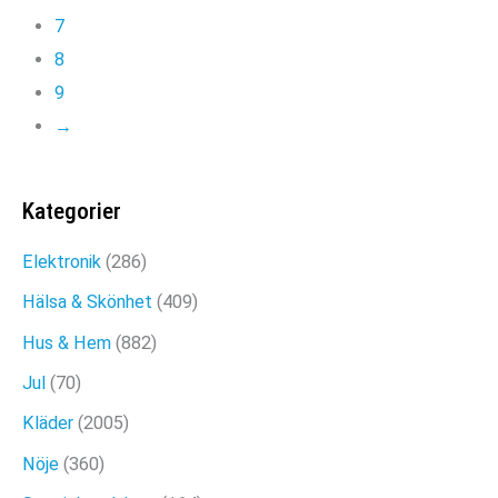
7
var:
är:
8
299kr.
199kr.
9
→
Kategorier
Elektronik
(286)
Hälsa & Skönhet
(409)
Hus & Hem
(882)
Jul
(70)
Kläder
(2005)
Nöje
(360)