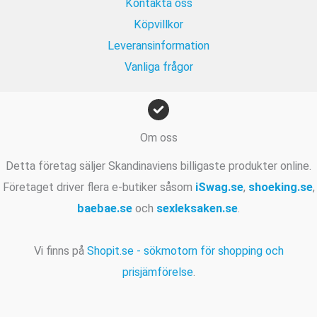
Kontakta oss
k
r
Köpvillkor
.
Leveransinformation
Vanliga frågor
Om oss
Detta företag säljer Skandinaviens billigaste produkter online.
Företaget driver flera e-butiker såsom
iSwag.se
,
shoeking.se
,
baebae.se
och
sexleksaken.se
.
Vi finns på
Shopit.se - sökmotorn för shopping och
prisjämförelse
.