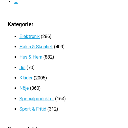
Det
Det
→
599
kr
399
kr
ursprungliga
nuvarande
priset
priset
var:
är:
Kategorier
599kr.
399kr.
Elektronik
(286)
Hälsa & Skönhet
(409)
Hus & Hem
(882)
Jul
(70)
Kläder
(2005)
Nöje
(360)
Specialprodukter
(164)
Sport & Fritid
(312)