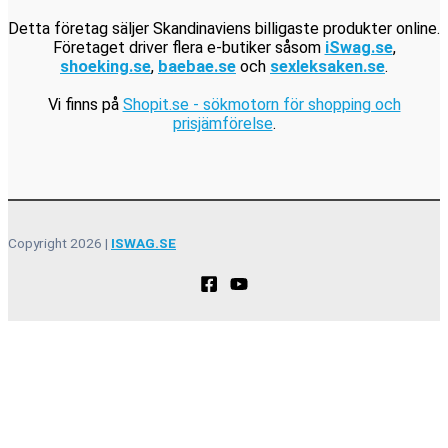
Detta företag säljer Skandinaviens billigaste produkter online.
Företaget driver flera e-butiker såsom
iSwag.se
,
shoeking.se
,
baebae.se
och
sexleksaken.se
.
Vi finns på
Shopit.se - sökmotorn för shopping och
prisjämförelse
.
Copyright 2026 |
ISWAG.SE