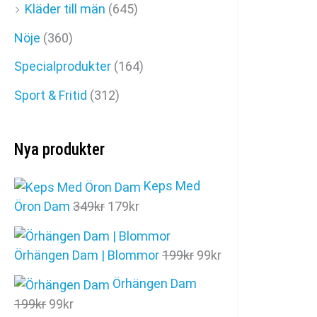
Kläder till män
(645)
Nöje
(360)
Specialprodukter
(164)
Sport & Fritid
(312)
Nya produkter
Keps Med
D
D
Öron Dam
349
kr
179
kr
e
e
t
t
D
D
Örhängen Dam | Blommor
199
kr
99
kr
u
n
e
e
r
u
Örhängen Dam
t
t
s
v
D
D
199
kr
99
kr
u
n