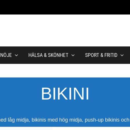
NÖJE
HÄLSA & SKÖNHET
SPORT & FRITID
BIKINI
is med låg midja, bikinis med hög midja, push-up bikinis o