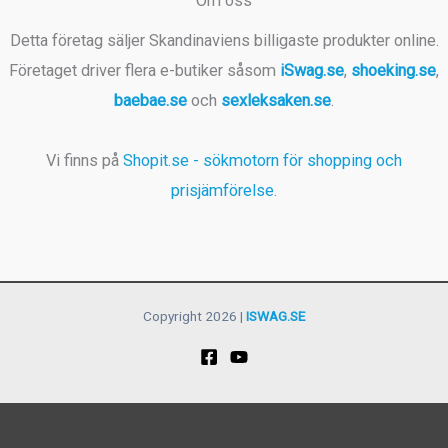
Om oss
Detta företag säljer Skandinaviens billigaste produkter online.
Företaget driver flera e-butiker såsom
iSwag.se
,
shoeking.se
,
baebae.se
och
sexleksaken.se
.
Vi finns på
Shopit.se - sökmotorn för shopping och
prisjämförelse
.
Copyright 2026 |
ISWAG.SE