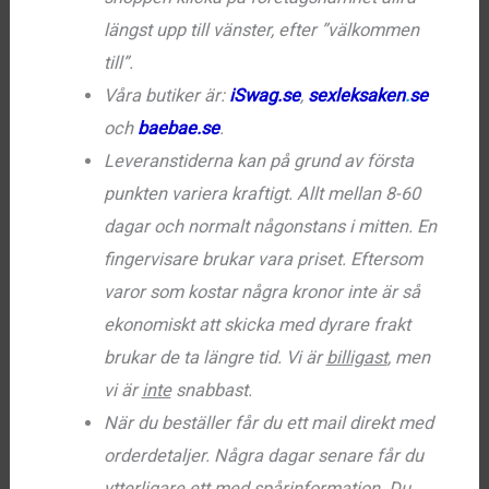
längst upp till vänster, efter ”välkommen
till”.
Våra butiker är:
iSwag.se
,
sexleksaken
.
se
och
baebae.se
.
Leveranstiderna kan på grund av första
punkten variera kraftigt. Allt mellan 8-60
dagar och normalt någonstans i mitten. En
fingervisare brukar vara priset. Eftersom
varor som kostar några kronor inte är så
ekonomiskt att skicka med dyrare frakt
brukar de ta längre tid. Vi är
billigast
, men
vi är
inte
snabbast.
När du beställer får du ett mail direkt med
orderdetaljer. Några dagar senare får du
ytterligare ett med spårinformation. Du