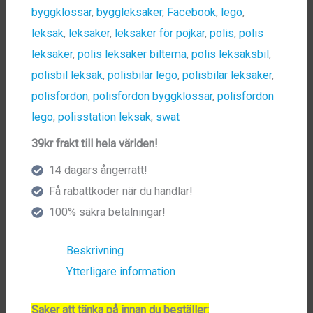
byggklossar
,
byggleksaker
,
Facebook
,
lego
,
leksak
,
leksaker
,
leksaker för pojkar
,
polis
,
polis
leksaker
,
polis leksaker biltema
,
polis leksaksbil
,
polisbil leksak
,
polisbilar lego
,
polisbilar leksaker
,
polisfordon
,
polisfordon byggklossar
,
polisfordon
lego
,
polisstation leksak
,
swat
39kr frakt till hela världen!
14 dagars ångerrätt!
Få rabattkoder när du handlar!
100% säkra betalningar!
Beskrivning
Ytterligare information
Saker att tänka på innan du beställer: