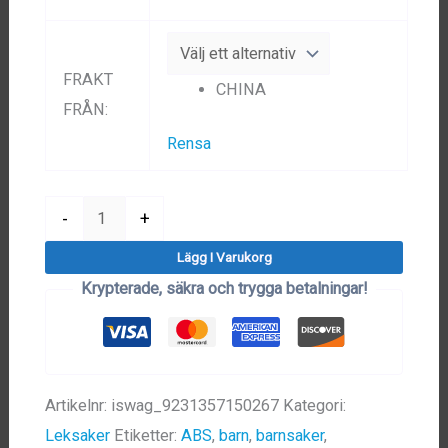
FRAKT
CHINA
FRÅN
:
Rensa
Polisstation
-
+
(695
Lägg I Varukorg
Delar)
Krypterade, säkra och trygga betalningar!
mängd
Artikelnr:
iswag_9231357150267
Kategori:
Leksaker
Etiketter:
ABS
,
barn
,
barnsaker
,