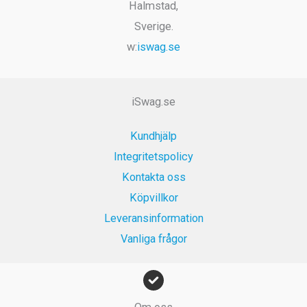
Halmstad,
produktsida
Sverige.
w:
iswag.se
iSwag.se
Kundhjälp
Integritetspolicy
Kontakta oss
Köpvillkor
Leveransinformation
Vanliga frågor