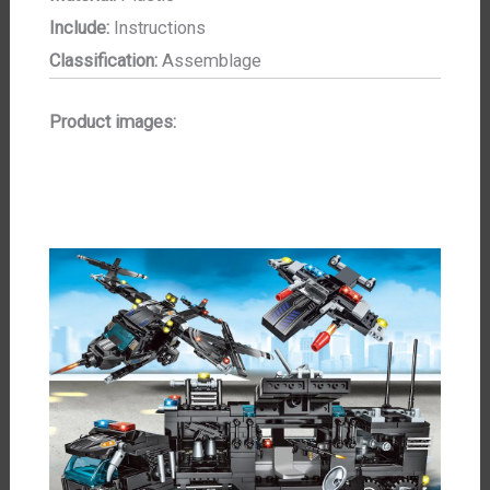
Include:
Instructions
Classification:
Assemblage
modname=ckeditor
Product images:
modname=ckeditor