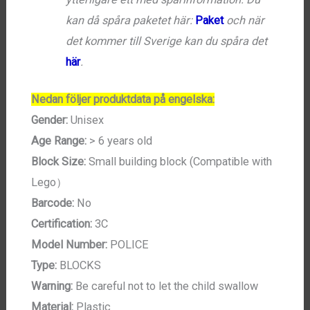
kan då spåra paketet här:
Paket
och när
det kommer till Sverige kan du spåra det
här
.
Nedan följer produktdata på engelska:
Gender:
Unisex
Age Range:
> 6 years old
Block Size:
Small building block (Compatible with
Lego）
Barcode:
No
Certification:
3C
Model Number:
POLICE
Type:
BLOCKS
Warning:
Be careful not to let the child swallow
Material:
Plastic