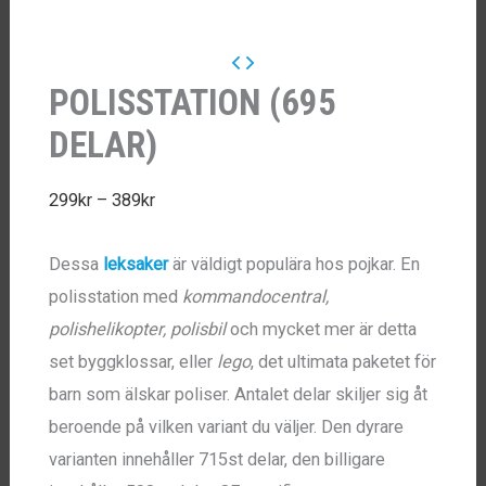
POLISSTATION (695
DELAR)
Prisintervall:
299
kr
–
389
kr
299kr
Dessa
leksaker
är väldigt populära hos pojkar. En
till
polisstation med
kommandocentral,
389kr
polishelikopter, polisbil
och mycket mer är detta
set byggklossar, eller
lego
, det ultimata paketet för
barn som älskar poliser. Antalet delar skiljer sig åt
beroende på vilken variant du väljer. Den dyrare
varianten innehåller 715st delar, den billigare