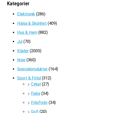
Kategorier
Prisintervall:
299
kr
–
399
kr
299kr
Elektronik
(286)
till
Hälsa & Skönhet
(409)
399kr
Hus & Hem
(882)
Jul
(70)
Kläder
(2005)
Nöje
(360)
Specialprodukter
(164)
Sport & Fritid
(312)
Cykel
(27)
Fiske
(34)
Friluftsliv
(34)
Golf
(20)