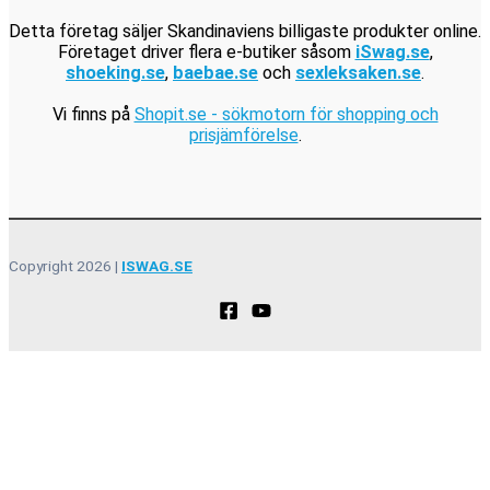
Detta företag säljer Skandinaviens billigaste produkter online.
Företaget driver flera e-butiker såsom
iSwag.se
,
shoeking.se
,
baebae.se
och
sexleksaken.se
.
Vi finns på
Shopit.se - sökmotorn för shopping och
prisjämförelse
.
Copyright 2026 |
ISWAG.SE