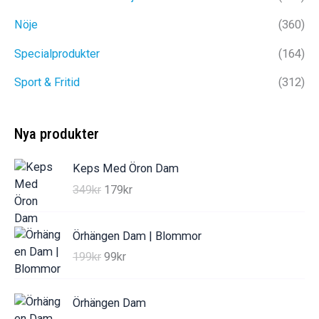
Nöje
(360)
Specialprodukter
(164)
Sport & Fritid
(312)
Nya produkter
Keps Med Öron Dam
D
D
349
kr
179
kr
e
e
t
t
Örhängen Dam | Blommor
u
n
D
D
199
kr
99
kr
r
u
e
e
s
v
t
t
p
a
Örhängen Dam
u
n
r
r