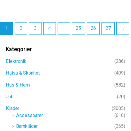
Det
Det
Det
Det
899
kr
549
kr
499
kr
299
kr
ursprungliga
nuvarande
ursprunglig
nuva
priset
priset
priset
priset
1
2
3
4
…
25
26
27
→
var:
är:
var:
är:
899kr.
549kr.
499kr.
299kr
Kategorier
Elektronik
(286)
Hälsa & Skönhet
(409)
Hus & Hem
(882)
Jul
(70)
Kläder
(2005)
Accessoarer
(616)
Barnkläder
(365)