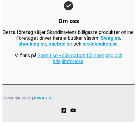
r
.
Om oss
Detta företag säljer Skandinaviens billigaste produkter online.
Företaget driver flera e-butiker såsom
iSwag.se
,
shoeking.se
,
baebae.se
och
sexleksaken.se
.
Vi finns på
Shopit.se - sökmotorn för shopping och
prisjämförelse
.
Copyright 2026 |
ISWAG.SE