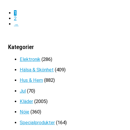
ursprungliga
nuvarande
priset
priset
1
var:
är:
2
LÅNG VINTERJACKA FÖR KVINNOR
1999kr.
1299kr.
→
Det
Det
889
kr
529
kr
ursprungliga
nuvarande
priset
priset
Kategorier
var:
är:
889kr.
529kr.
Elektronik
(286)
Hälsa & Skönhet
(409)
Hus & Hem
(882)
Jul
(70)
Kläder
(2005)
Nöje
(360)
Specialprodukter
(164)