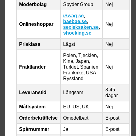
Moderbolag
Spyder Group
Nej
iSwag.se
,
baebae.se
,
Onlineshoppar
Nej
sexleksaken.se
,
shoeking.se
Prisklass
Lägst
Nej
Polen, Tjeckien,
Kina, Japan,
Fraktländer
Turkiet, Spanien,
Nej
Frankrike, USA,
Ryssland
8-45
Leveranstid
Långsam
dagar
Måttsystem
EU, US, UK
Nej
Orderbekräftelse
Omedelbart
E-post
Spårnummer
Ja
E-post