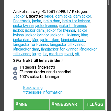
Artikelnr:
iswag_4516817249017
Kategori:
Jackor
Etiketter:
beige
,
damjacka
,
damjackor
,
Facebook
,
jacka
,
jacka dam
,
jacka för kvinnor
,
jacka kvinna
,
jacka kvinnor
,
jacka till kvinnor
,
jackor
,
jackor dam
,
jackor för kvinnor
,
jackor
kvinna
,
jackor kvinnor
,
jackor till kvinnor
,
lång
jacka dam
,
lång jackor dam
,
långjacka dam
,
långjacka för kvinnor
,
långjacka till kvinnor
,
långjackor dam
,
långjackor för kvinnor
,
långjackor
till kvinnor
,
large
,
lila
,
medium
,
svart
,
vit
39kr frakt till hela världen!
14 dagars ångerrätt!
Få rabattkoder när du handlar!
100% säkra betalningar!
Beskrivning
Ytterligare information
ÄMNE
ÄMNESSVAR
TILLÄGG