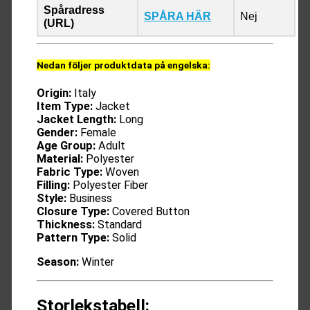
Spåradress
SPÅRA HÄR
Nej
(URL)
Nedan följer produktdata på engelska:
Origin:
Italy
Item Type:
Jacket
Jacket Length:
Long
Gender:
Female
Age Group:
Adult
Material:
Polyester
Fabric Type:
Woven
Filling:
Polyester Fiber
Style:
Business
Closure Type:
Covered Button
Thickness:
Standard
Pattern Type:
Solid
Season:
Winter
Storlekstabell: