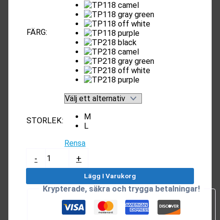
FÄRG
:
M
STORLEK
:
L
Rensa
Långjacka
-
+
Dam
mängd
Lägg I Varukorg
Krypterade, säkra och trygga betalningar!