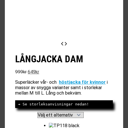
LÅNGJACKA DAM
Det
Det
999
kr
649
kr
ursprungliga
nuvarande
Superläcker vår- och
höstjacka för kvinnor
i
priset
priset
massor av snygga varianter samt i storlekar
var:
är:
mellan M till L. Lång och bekväm.
999kr.
649kr.
→
 Se storleksanvisningar nedan!