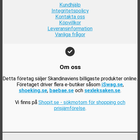
Kundhjälp
Integritetspolicy
Kontakta oss
Köpvillkor
Leveransinformation
Vanliga frågor
Om oss
Detta företag säljer Skandinaviens billigaste produkter online.
Företaget driver flera e-butiker såsom
iSwag.se
,
shoeking.se
,
baebae.se
och
sexleksaken.se
.
Vi finns på
Shopit.se - sökmotorn för shopping och
prisjämförelse
.