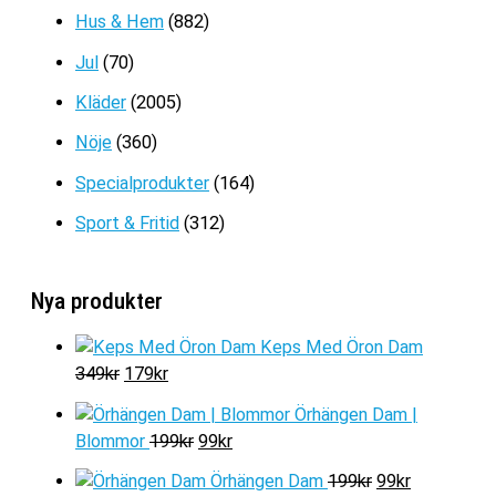
Hus & Hem
(882)
Jul
(70)
Kläder
(2005)
Nöje
(360)
Specialprodukter
(164)
Sport & Fritid
(312)
Nya produkter
Keps Med Öron Dam
D
D
349
kr
179
kr
e
e
Örhängen Dam |
t
t
D
D
Blommor
199
kr
99
kr
u
n
e
e
r
u
D
D
Örhängen Dam
199
kr
99
kr
t
t