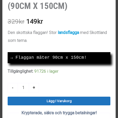
(90CM X 150CM)
Det
Det
329
kr
149
kr
ursprungliga
nuvarande
Den skottska flaggan! Stor
landsflagga
med Skottland
som tema.
priset
priset
var:
är:
→
 Flaggan mäter 90cm x 150cm!
329kr.
149kr.
Tillgänglighet:
91726 i lager
Skottlands
-
+
Flagga
Lägg I Varukorg
(90cm
x
Krypterade, säkra och trygga betalningar!