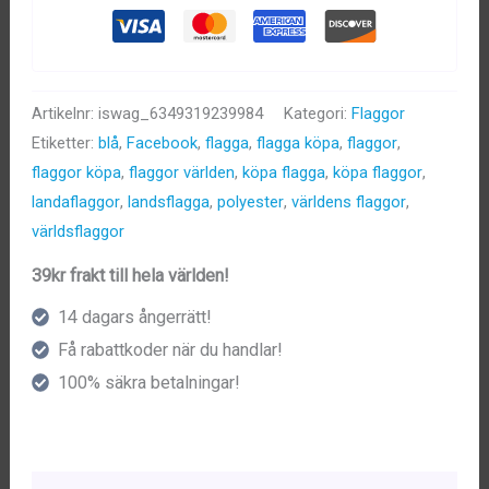
150cm)
mängd
Artikelnr:
iswag_6349319239984
Kategori:
Flaggor
Etiketter:
blå
,
Facebook
,
flagga
,
flagga köpa
,
flaggor
,
flaggor köpa
,
flaggor världen
,
köpa flagga
,
köpa flaggor
,
landaflaggor
,
landsflagga
,
polyester
,
världens flaggor
,
världsflaggor
39kr frakt till hela världen!
14 dagars ångerrätt!
Få rabattkoder när du handlar!
100% säkra betalningar!