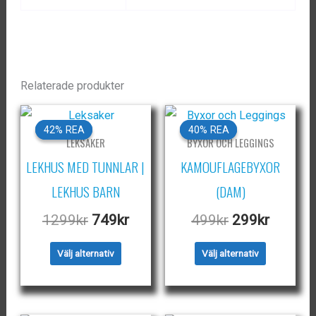
Relaterade produkter
42% REA
42% REA
40% REA
40% REA
LEKSAKER
BYXOR OCH LEGGINGS
LEKHUS MED TUNNLAR |
KAMOUFLAGEBYXOR
LEKHUS BARN
(DAM)
Det
Det
Det
Det
1299
kr
749
kr
499
kr
299
kr
ursprungliga
nuvarande
ursprungliga
nuvara
Den
Den
Välj alternativ
Välj alternativ
priset
priset
priset
priset
här
här
var:
är:
var:
är:
produkten
produkten
1299kr.
749kr.
499kr.
299kr.
har
har