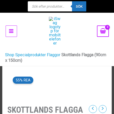
Products
Hoppa
SÖK
search
till
innehåll
Shop
Specialprodukter
Flaggor
Skottlands Flagga (90cm
x 150cm)
55% REA
SKOTTLANDS FLAGGA