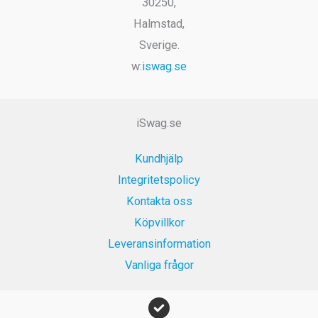
30250,
väljas
väljas
Halmstad,
på
på
Sverige.
produktsidan
produktsi
w:
iswag.se
iSwag.se
Kundhjälp
Integritetspolicy
Kontakta oss
Köpvillkor
Leveransinformation
Vanliga frågor