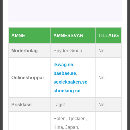
Beskrivning
Ytterligare information
ÄMNE
ÄMNESSVAR
TILLÄGG
Moderbolag
Spyder Group
Nej
iSwag.se
,
baebae.se
,
Onlineshoppar
Nej
sexleksaken.se
,
shoeking.se
Prisklass
Lägst
Nej
Polen, Tjeckien,
Kina, Japan,