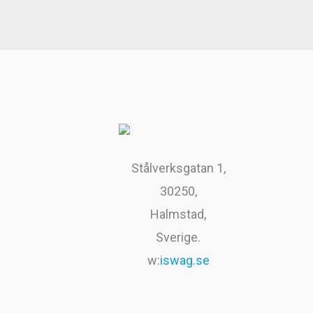
199kr.
99kr.
.
9
k
r
.
Stålverksgatan 1,
30250,
Halmstad,
Sverige.
w:
iswag.se