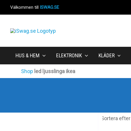
Hoppa
Välkommen till
ISWAG.SE
till
innehåll
HUS & HEM
ELEKTRONIK
KLÄDER
Shop
led ljusslinga ikea