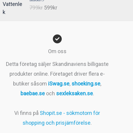
Det
Det
Betygsatt
799
kr
599
kr
4.66
av 5
ursprungliga
nuvarande
priset
priset
var:
är:
799kr.
599kr.
Om oss
Detta företag säljer Skandinaviens billigaste
produkter online. Företaget driver flera e-
butiker såsom
iSwag.se
,
shoeking.se
,
baebae.se
och
sexleksaken.se
.
Vi finns på
Shopit.se - sökmotorn för
shopping och prisjämförelse
.