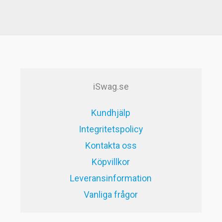
priset
priset
var:
är:
59kr.
29kr.
iSwag.se
Kundhjälp
Integritetspolicy
Kontakta oss
Köpvillkor
Leveransinformation
Vanliga frågor