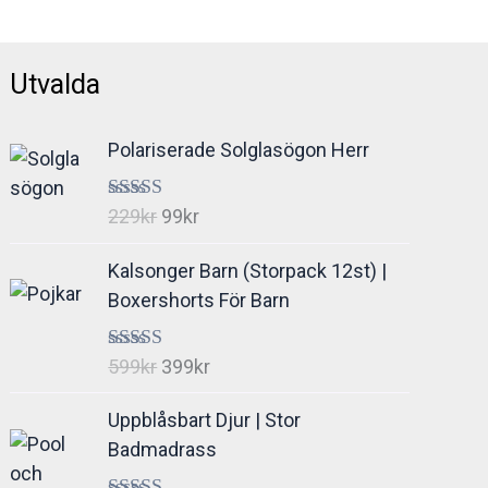
Utvalda
Polariserade Solglasögon Herr
Det
Det
Betygsatt
229
kr
99
kr
4.94
av 5
ursprungliga
nuvarande
Kalsonger Barn (Storpack 12st) |
priset
priset
Boxershorts För Barn
var:
är:
229kr.
99kr.
Det
Det
Betygsatt
599
kr
399
kr
5.00
av 5
ursprungliga
nuvarande
Uppblåsbart Djur | Stor
priset
priset
Badmadrass
var:
är:
599kr.
399kr.