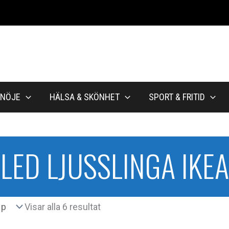
NÖJE
HÄLSA & SKÖNHET
SPORT & FRITID
LED LJUSSLINGA IKEA
Sortera
Visar alla 6 resultat
efter
popularitet