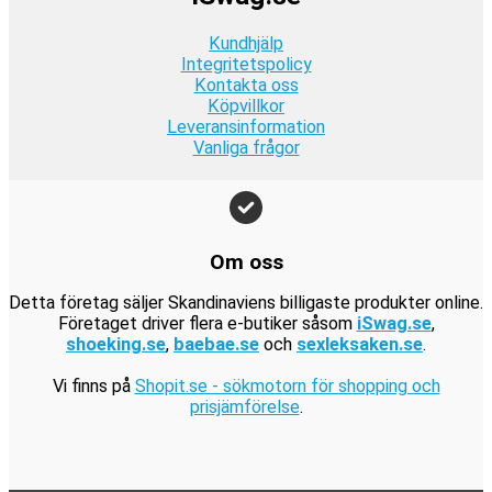
r
:
r
9
a
9
.
1
.
Kundhjälp
k
r
k
9
Integritetspolicy
r
:
r
Kontakta oss
9
.
1
.
Köpvillkor
k
9
Leveransinformation
r
Vanliga frågor
9
.
k
r
.
Om oss
Detta företag säljer Skandinaviens billigaste produkter online.
Företaget driver flera e-butiker såsom
iSwag.se
,
shoeking.se
,
baebae.se
och
sexleksaken.se
.
Vi finns på
Shopit.se - sökmotorn för shopping och
prisjämförelse
.