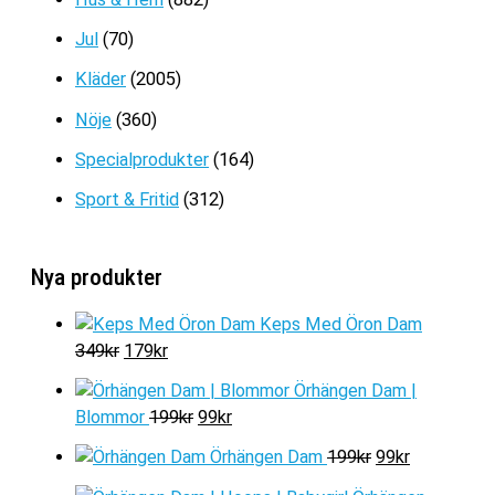
Jul
(70)
Kläder
(2005)
Nöje
(360)
Specialprodukter
(164)
Sport & Fritid
(312)
Nya produkter
Keps Med Öron Dam
D
D
349
kr
179
kr
e
e
Örhängen Dam |
t
t
D
D
Blommor
199
kr
99
kr
u
n
e
e
r
u
D
D
Örhängen Dam
199
kr
99
kr
t
t
s
v
e
e