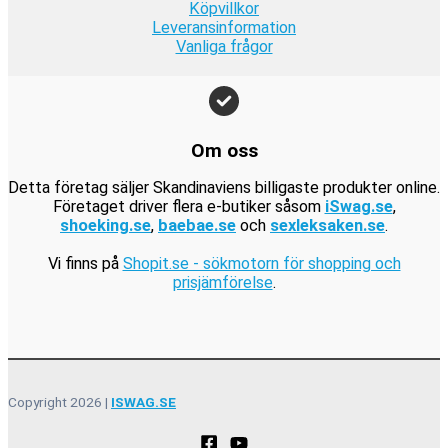
.
1
.
Köpvillkor
k
9
Leveransinformation
r
Vanliga frågor
9
.
k
r
.
Om oss
Detta företag säljer Skandinaviens billigaste produkter online.
Företaget driver flera e-butiker såsom
iSwag.se
,
shoeking.se
,
baebae.se
och
sexleksaken.se
.
Vi finns på
Shopit.se - sökmotorn för shopping och
prisjämförelse
.
Copyright 2026 |
ISWAG.SE