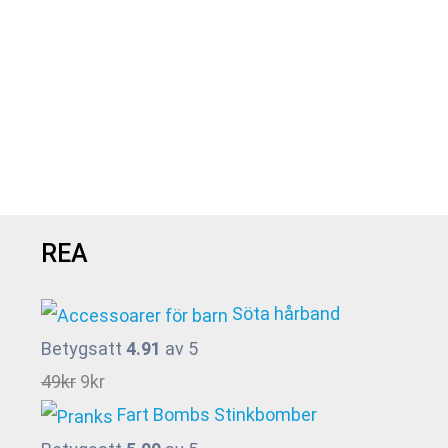
REA
Söta hårband
Betygsatt
4.91
av 5
Det
Det
49
kr
9
kr
ursprungliga
nuvarande
Fart Bombs Stinkbomber
priset
priset