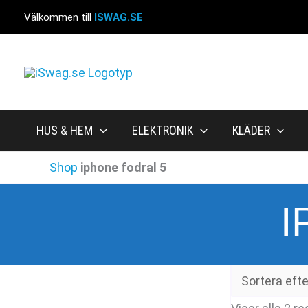
Hoppa
Välkommen till
ISWAG.SE
till
innehåll
HUS & HEM
ELEKTRONIK
KLÄDER
Shop
iphone fodral 5
I