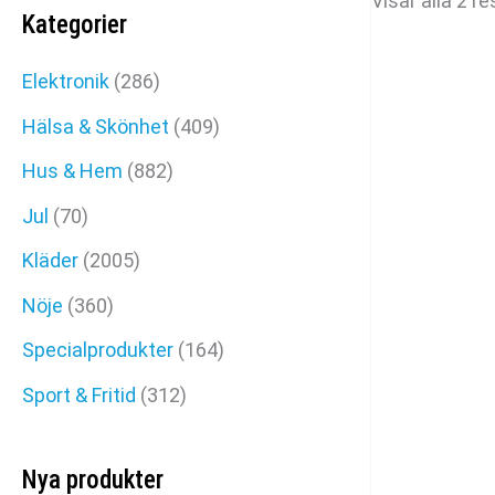
Visar alla 2 re
Kategorier
Elektronik
(286)
Hälsa & Skönhet
(409)
Hus & Hem
(882)
Jul
(70)
Kläder
(2005)
Nöje
(360)
Specialprodukter
(164)
Sport & Fritid
(312)
Nya produkter