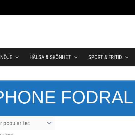
NÖJE
HÄLSA & SKÖNHET
SPORT & FRITID
PHONE FODRAL
Sortera