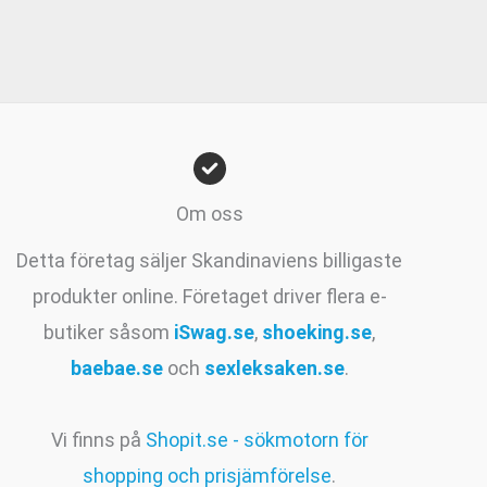
priset
priset
var:
är:
499kr.
329kr.
Om oss
Detta företag säljer Skandinaviens billigaste
produkter online. Företaget driver flera e-
butiker såsom
iSwag.se
,
shoeking.se
,
baebae.se
och
sexleksaken.se
.
Vi finns på
Shopit.se - sökmotorn för
shopping och prisjämförelse
.