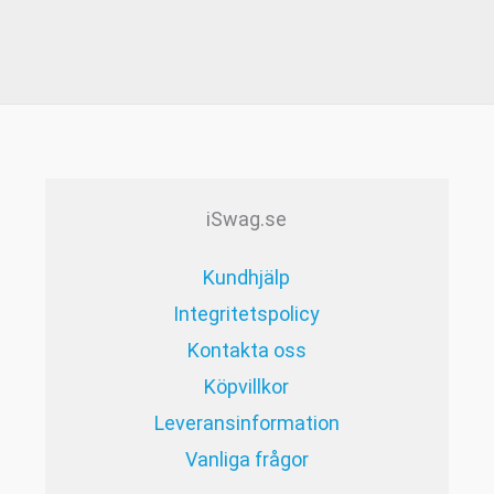
gliga
arande
set
.
iSwag.se
Kundhjälp
Integritetspolicy
Kontakta oss
Köpvillkor
Leveransinformation
Vanliga frågor