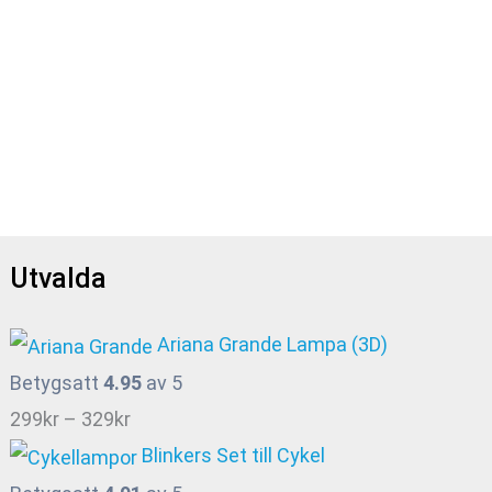
Utvalda
Ariana Grande Lampa (3D)
Betygsatt
4.95
av 5
Prisintervall:
299
kr
–
329
kr
299kr
Blinkers Set till Cykel
till