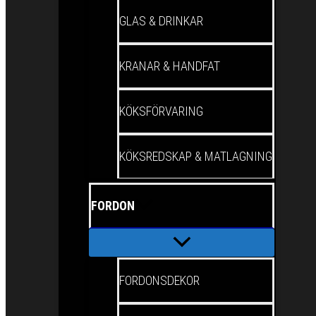
GLAS & DRINKAR
KRANAR & HANDFAT
KÖKSFÖRVARING
KÖKSREDSKAP & MATLAGNING
FORDON
FORDONSDEKOR