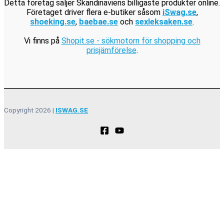
Detta företag säljer Skandinaviens billigaste produkter online.
Företaget driver flera e-butiker såsom
iSwag.se
,
shoeking.se
,
baebae.se
och
sexleksaken.se
.
Vi finns på
Shopit.se - sökmotorn för shopping och
prisjämförelse
.
Copyright 2026 |
ISWAG.SE