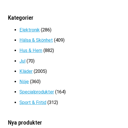
priset
priset
var:
är:
HALSBAND DAM
599kr.
299kr.
Kategorier
Prisintervall:
59
kr
–
89
kr
59kr
Elektronik
(286)
till
Hälsa & Skönhet
(409)
89kr
Hus & Hem
(882)
Jul
(70)
Kläder
(2005)
Nöje
(360)
Specialprodukter
(164)
Sport & Fritid
(312)
Nya produkter