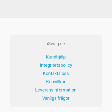
priset
priset
var:
är:
59kr.
29kr.
iSwag.se
Kundhjälp
Integritetspolicy
Kontakta oss
Köpvillkor
Leveransinformation
Vanliga frågor