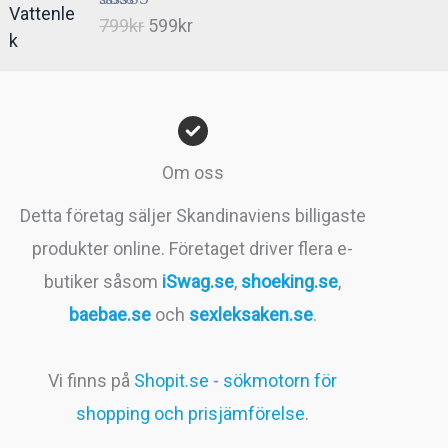
Det
Det
Betygsatt
799
kr
599
kr
4.66
av 5
ursprungliga
nuvarande
priset
priset
var:
är:
799kr.
599kr.
Om oss
Detta företag säljer Skandinaviens billigaste
produkter online. Företaget driver flera e-
butiker såsom
iSwag.se
,
shoeking.se
,
baebae.se
och
sexleksaken.se
.
Vi finns på
Shopit.se - sökmotorn för
shopping och prisjämförelse
.