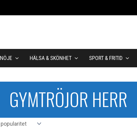
NÖJE
HÄLSA & SKÖNHET
SPORT & FRITID
GYMTRÖJOR HERR