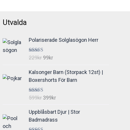
Utvalda
Polariserade Solglasögon Herr
Det
Det
Betygsatt
229
kr
99
kr
4.94
av 5
ursprungliga
nuvarande
Kalsonger Barn (Storpack 12st) |
priset
priset
Boxershorts För Barn
var:
är:
229kr.
99kr.
Det
Det
Betygsatt
599
kr
399
kr
5.00
av 5
ursprungliga
nuvarande
Uppblåsbart Djur | Stor
priset
priset
Badmadrass
var:
är:
599kr.
399kr.