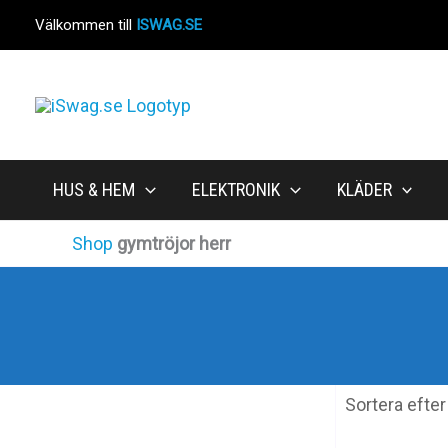
Hoppa
Välkommen till
ISWAG.SE
till
innehåll
HUS & HEM
ELEKTRONIK
KLÄDER
Shop
gymtröjor herr