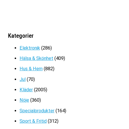
Det
Det
299
kr
179
kr
ursprungliga
nuvarande
priset
priset
var:
är:
ZORRO TÄNDARE
299kr.
179kr.
Kategorier
Det
Det
329
kr
199
kr
ursprungliga
nuvarande
Elektronik
(286)
priset
priset
Hälsa & Skönhet
(409)
var:
är:
329kr.
199kr.
Hus & Hem
(882)
Jul
(70)
Kläder
(2005)
Nöje
(360)
Specialprodukter
(164)
Sport & Fritid
(312)