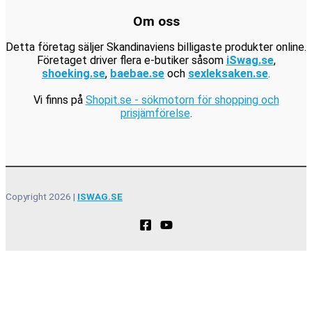
.
Om oss
Detta företag säljer Skandinaviens billigaste produkter online.
Företaget driver flera e-butiker såsom
iSwag.se
,
shoeking.se
,
baebae.se
och
sexleksaken.se
.
Vi finns på
Shopit.se - sökmotorn för shopping och
prisjämförelse
.
Copyright 2026 |
ISWAG.SE