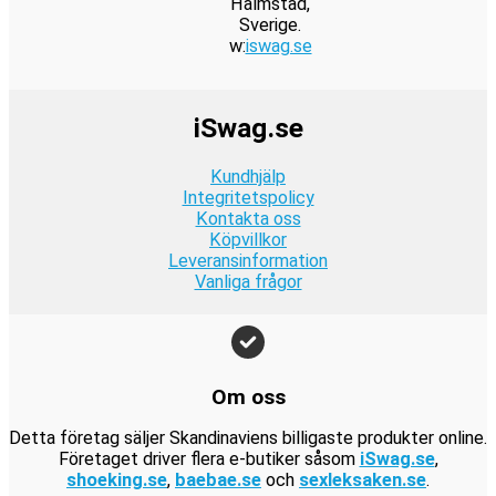
Halmstad,
r
:
k
e
r
9
a
2
i
t
Sverige.
.
2
r
t
:
w:
iswag.se
k
r
9
s
ä
4
.
v
9
r
:
k
e
r
9
a
9
.
2
r
t
:
k
r
k
iSwag.se
4
.
v
9
r
:
r
9
a
9
.
1
.
Kundhjälp
k
r
k
9
Integritetspolicy
r
:
r
Kontakta oss
9
.
1
.
Köpvillkor
k
9
Leveransinformation
r
Vanliga frågor
9
.
k
r
.
Om oss
Detta företag säljer Skandinaviens billigaste produkter online.
Företaget driver flera e-butiker såsom
iSwag.se
,
shoeking.se
,
baebae.se
och
sexleksaken.se
.