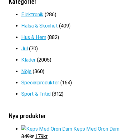
Kategorier
Prisintervall:
59
kr
–
149
kr
59kr
Elektronik
(286)
till
Hälsa & Skönhet
(409)
149kr
Hus & Hem
(882)
Jul
(70)
Kläder
(2005)
Nöje
(360)
Specialprodukter
(164)
Sport & Fritid
(312)
Nya produkter
Keps Med Öron Dam
D
D
349
kr
179
kr