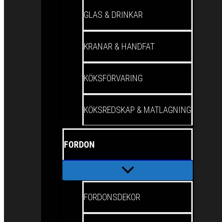
GLAS & DRINKAR
KRANAR & HANDFAT
KÖKSFÖRVARING
KÖKSREDSKAP & MATLAGNING
FORDON
FORDONSDEKOR