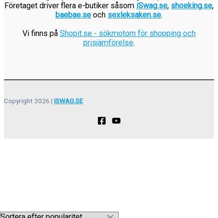
Företaget driver flera e-butiker såsom
iSwag.se
,
shoeking.se
,
baebae.se
och
sexleksaken.se
.
Vi finns på
Shopit.se - sökmotorn för shopping och
prisjämförelse
.
Copyright 2026 |
ISWAG.SE