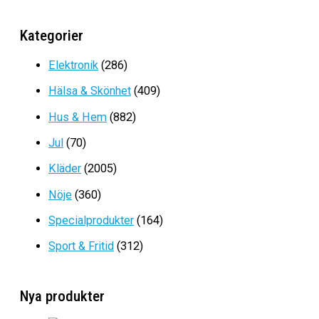
var:
är:
F3 QUADROTOR DRÖNARE
1999kr.
999kr.
Kategorier
Prisintervall:
1499
kr
–
2599
kr
1499kr
Elektronik
(286)
till
Hälsa & Skönhet
(409)
2599kr
Hus & Hem
(882)
Jul
(70)
Kläder
(2005)
Nöje
(360)
Specialprodukter
(164)
Sport & Fritid
(312)
Nya produkter