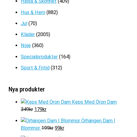
Hälsa & Skönhet
(409)
var:
är:
599kr.
399kr.
Hus & Hem
(882)
Jul
(70)
Kläder
(2005)
Nöje
(360)
Specialprodukter
(164)
Sport & Fritid
(312)
Nya produkter
Keps Med Öron Dam
D
D
349
kr
179
kr
e
e
Örhängen Dam |
t
t
D
D
Blommor
199
kr
99
kr
u
n
e
e