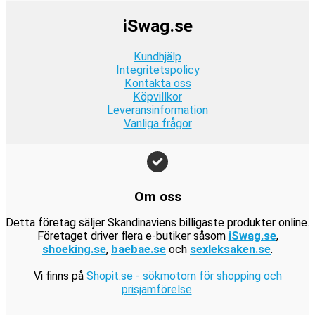
.
2
r
t
:
k
r
k
iSwag.se
4
.
v
9
r
:
r
9
a
9
.
1
.
Kundhjälp
k
r
k
9
Integritetspolicy
r
:
r
Kontakta oss
9
.
1
.
Köpvillkor
k
9
Leveransinformation
r
Vanliga frågor
9
.
k
r
.
Om oss
Detta företag säljer Skandinaviens billigaste produkter online.
Företaget driver flera e-butiker såsom
iSwag.se
,
shoeking.se
,
baebae.se
och
sexleksaken.se
.
Vi finns på
Shopit.se - sökmotorn för shopping och
prisjämförelse
.