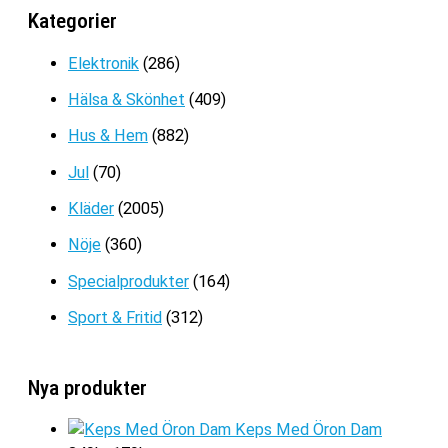
299kr.
149kr.
Kategorier
Det
Det
299
kr
149
kr
ursprungliga
nuvarande
Elektronik
(286)
priset
priset
Hälsa & Skönhet
(409)
var:
är:
299kr.
149kr.
Hus & Hem
(882)
Jul
(70)
Kläder
(2005)
Nöje
(360)
Specialprodukter
(164)
Sport & Fritid
(312)
Nya produkter
Keps Med Öron Dam