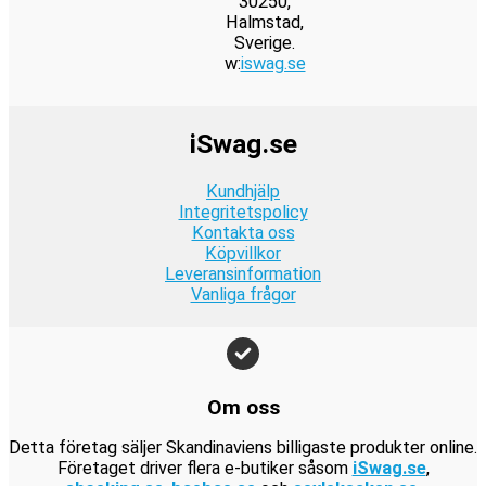
30250,
4
.
v
1
r
e
Halmstad,
r
:
k
e
r
9
a
2
i
t
Sverige.
.
2
r
t
:
k
w:
iswag.se
r
9
s
ä
4
.
v
9
r
:
k
e
r
9
a
9
.
2
r
t
:
k
r
k
iSwag.se
4
.
v
9
r
:
r
9
a
9
.
1
.
Kundhjälp
k
r
k
9
Integritetspolicy
r
:
r
Kontakta oss
9
.
1
.
Köpvillkor
k
9
Leveransinformation
r
Vanliga frågor
9
.
k
r
.
Om oss
Detta företag säljer Skandinaviens billigaste produkter online.
Företaget driver flera e-butiker såsom
iSwag.se
,