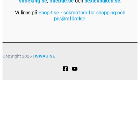
shoeking.se
,
baebae.se
och
sexleksaken.se
.
Vi finns på
Shopit.se - sökmotorn för shopping och
prisjämförelse
.
Copyright 2026 |
ISWAG.SE