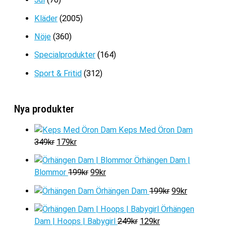
Kläder
(2005)
Nöje
(360)
Specialprodukter
(164)
Sport & Fritid
(312)
Nya produkter
Keps Med Öron Dam
D
D
349
kr
179
kr
e
e
Örhängen Dam |
t
t
D
D
Blommor
199
kr
99
kr
u
n
e
e
r
u
D
D
Örhängen Dam
199
kr
99
kr
t
t
s
v
e
e
u
n
Örhängen
p
a
t
t
r
u
D
D
Dam | Hoops | Babygirl
249
kr
129
kr