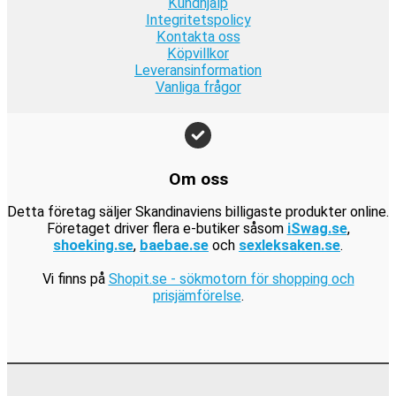
Kundhjälp
k
r
k
9
Integritetspolicy
r
:
r
Kontakta oss
9
.
1
.
Köpvillkor
k
9
Leveransinformation
r
Vanliga frågor
9
.
k
r
.
Om oss
Detta företag säljer Skandinaviens billigaste produkter online.
Företaget driver flera e-butiker såsom
iSwag.se
,
shoeking.se
,
baebae.se
och
sexleksaken.se
.
Vi finns på
Shopit.se - sökmotorn för shopping och
prisjämförelse
.