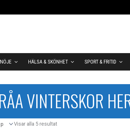
NÖJE
HÄLSA & SKÖNHET
SPORT & FRITID
RÅA VINTERSKOR HE
Sortera
Visar alla 5 resultat
efter