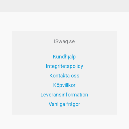
5.00
av 5
ursprungliga
nuvarande
priset
priset
var:
är:
59kr.
29kr.
iSwag.se
Kundhjälp
Integritetspolicy
Kontakta oss
Köpvillkor
Leveransinformation
Vanliga frågor