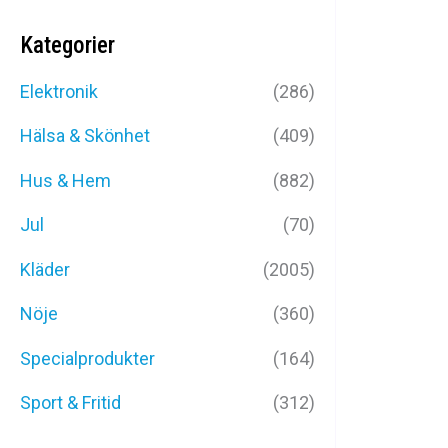
Kategorier
Elektronik
(286)
Hälsa & Skönhet
(409)
Hus & Hem
(882)
Jul
(70)
FODRADE V
Kläder
(2005)
B
Nöje
(360)
599
k
Specialprodukter
(164)
Sport & Fritid
(312)