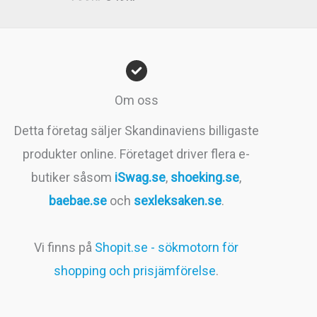
4.83
av 5
ursprungliga
nuvarande
priset
priset
var:
är:
799kr.
549kr.
Om oss
Detta företag säljer Skandinaviens billigaste
produkter online. Företaget driver flera e-
butiker såsom
iSwag.se
,
shoeking.se
,
baebae.se
och
sexleksaken.se
.
Vi finns på
Shopit.se - sökmotorn för
shopping och prisjämförelse
.