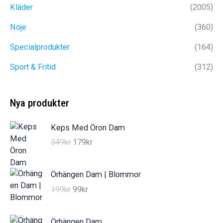
Kläder
(2005)
Nöje
(360)
Specialprodukter
(164)
Sport & Fritid
(312)
Nya produkter
Keps Med Öron Dam
D
D
349
kr
179
kr
e
e
t
t
Örhängen Dam | Blommor
u
n
D
D
199
kr
99
kr
r
u
e
e
s
v
t
t
p
a
Örhängen Dam