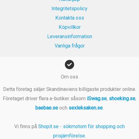
k
Integritetspolicy
r
Kontakta oss
.
Köpvillkor
Leveransinformation
Vanliga frågor
Om oss
Detta företag säljer Skandinaviens billigaste produkter online.
Företaget driver flera e-butiker såsom
iSwag.se
,
shoeking.se
,
baebae.se
och
sexleksaken.se
.
Vi finns på
Shopit.se - sökmotorn för shopping och
prisjämförelse
.