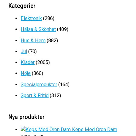
399kr.
249kr.
Kategorier
Det
Det
299
kr
199
kr
ursprungliga
nuvarande
Elektronik
(286)
priset
priset
Hälsa & Skönhet
(409)
var:
är:
299kr.
199kr.
Hus & Hem
(882)
Jul
(70)
Kläder
(2005)
Nöje
(360)
Specialprodukter
(164)
Sport & Fritid
(312)
Nya produkter
Keps Med Öron Dam