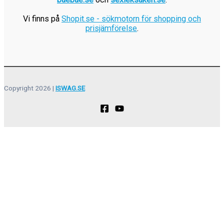
Vi finns på
Shopit.se - sökmotorn för shopping och
prisjämförelse
.
Copyright 2026 |
ISWAG.SE