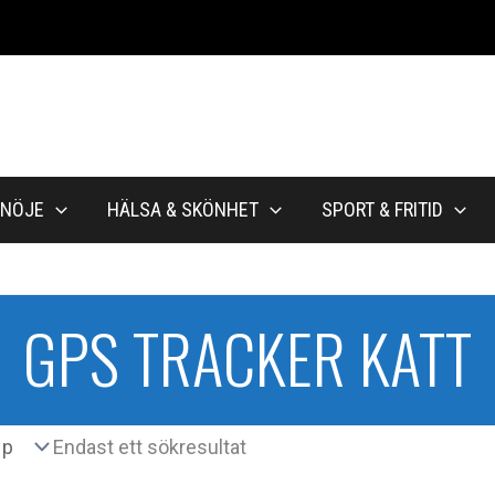
NÖJE
HÄLSA & SKÖNHET
SPORT & FRITID
GPS TRACKER KATT
Endast ett sökresultat