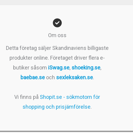
priset
priset
var:
är:
599kr.
399kr.
Om oss
Detta företag säljer Skandinaviens billigaste
produkter online. Företaget driver flera e-
butiker såsom
iSwag.se
,
shoeking.se
,
baebae.se
och
sexleksaken.se
.
Vi finns på
Shopit.se - sökmotorn för
shopping och prisjämförelse
.