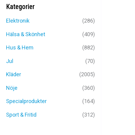
Kategorier
Elektronik
(286)
Hälsa & Skönhet
(409)
Hus & Hem
(882)
Jul
(70)
GPS T
Kläder
(2005)
169
k
Nöje
(360)
Specialprodukter
(164)
Sport & Fritid
(312)