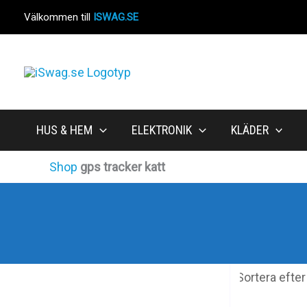
Hoppa
Välkommen till
ISWAG.SE
till
innehåll
HUS & HEM
ELEKTRONIK
KLÄDER
Shop
gps tracker katt