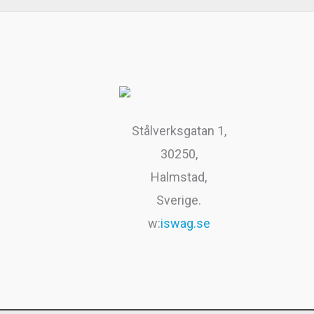
199kr.
99kr.
.
9
k
r
.
Stålverksgatan 1,
30250,
Halmstad,
Sverige.
w:
iswag.se