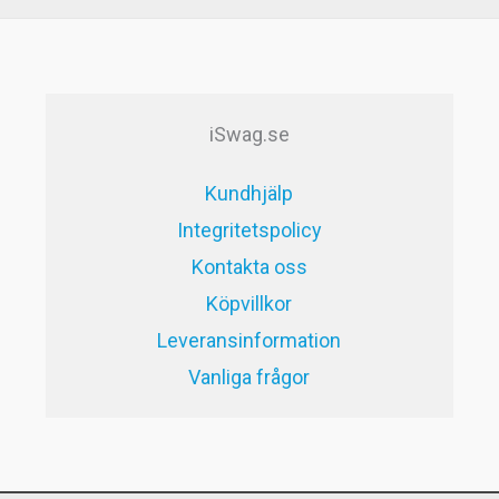
priset
priset
var:
är:
59kr.
29kr.
iSwag.se
Kundhjälp
Integritetspolicy
Kontakta oss
Köpvillkor
Leveransinformation
Vanliga frågor