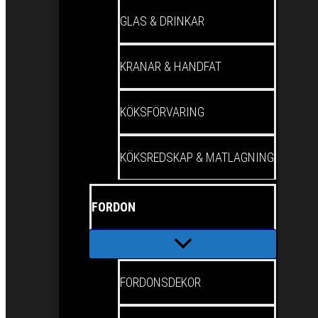
GLAS & DRINKAR
KRANAR & HANDFAT
KÖKSFÖRVARING
KÖKSREDSKAP & MATLAGNING
FORDON
FORDONSDEKOR