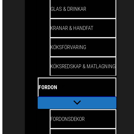
GLAS & DRINKAR
KRANAR & HANDFAT
KÖKSFÖRVARING
KÖKSREDSKAP & MATLAGNING
FORDON
FORDONSDEKOR