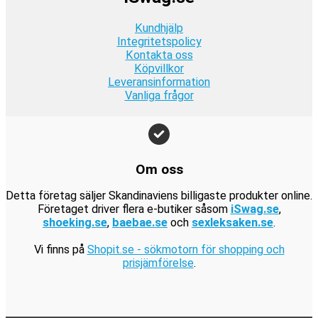
r
:
r
9
a
9
.
1
.
Kundhjälp
k
r
k
9
Integritetspolicy
r
:
r
Kontakta oss
9
.
1
.
Köpvillkor
k
9
Leveransinformation
r
Vanliga frågor
9
.
k
r
.
Om oss
Detta företag säljer Skandinaviens billigaste produkter online.
Företaget driver flera e-butiker såsom
iSwag.se
,
shoeking.se
,
baebae.se
och
sexleksaken.se
.
Vi finns på
Shopit.se - sökmotorn för shopping och
prisjämförelse
.