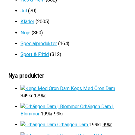
Jul
(70)
Kläder
(2005)
Nöje
(360)
Specialprodukter
(164)
Sport & Fritid
(312)
Nya produkter
Keps Med Öron Dam
D
D
349
kr
179
kr
e
e
Örhängen Dam |
t
t
D
D
Blommor
199
kr
99
kr
u
n
e
e
r
u
D
D
Örhängen Dam
199
kr
99
kr
t
t
s
v
e
e