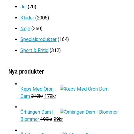
Jul
(70)
Kläder
(2005)
Nöje
(360)
Specialprodukter
(164)
Sport & Fritid
(312)
Nya produkter
Keps Med Öron
D
D
Dam
349
kr
179
kr
e
e
t
t
Örhängen Dam |
u
n
D
D
Blommor
199
kr
99
kr
r
u
e
e
s
v
t
t