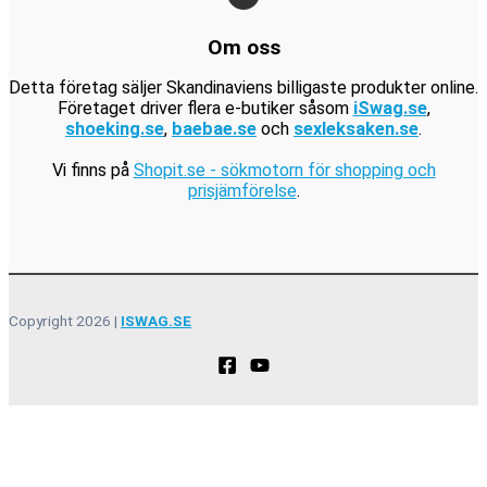
.
Om oss
Detta företag säljer Skandinaviens billigaste produkter online.
Företaget driver flera e-butiker såsom
iSwag.se
,
shoeking.se
,
baebae.se
och
sexleksaken.se
.
Vi finns på
Shopit.se - sökmotorn för shopping och
prisjämförelse
.
Copyright 2026 |
ISWAG.SE