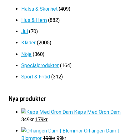
priset
priset
Hälsa & Skönhet
(409)
var:
är:
1199kr.
749kr.
Hus & Hem
(882)
Jul
(70)
Kläder
(2005)
Nöje
(360)
Specialprodukter
(164)
Sport & Fritid
(312)
Nya produkter
Keps Med Öron Dam
D
D
349
kr
179
kr
e
e
Örhängen Dam |
t
t
D
D
Blommor
199
kr
99
kr