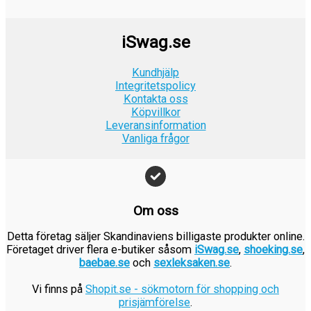
r
:
k
e
r
9
a
9
.
2
r
t
:
k
r
k
iSwag.se
4
.
v
9
r
:
r
9
a
9
.
1
.
Kundhjälp
k
r
k
9
Integritetspolicy
r
:
r
Kontakta oss
9
.
1
.
Köpvillkor
k
9
Leveransinformation
r
Vanliga frågor
9
.
k
r
.
Om oss
Detta företag säljer Skandinaviens billigaste produkter online.
Företaget driver flera e-butiker såsom
iSwag.se
,
shoeking.se
,
baebae.se
och
sexleksaken.se
.
Vi finns på
Shopit.se - sökmotorn för shopping och
prisjämförelse
.