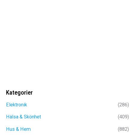
SOLGLASÖGON HERR |
MODERNA SOLGLASÖGON FÖR
MÄN
Det
Det
399
kr
249
kr
ursprungliga
nuvarande
priset
priset
var:
är:
Kategorier
399kr.
249kr.
Elektronik
(286)
Hälsa & Skönhet
(409)
Hus & Hem
(882)