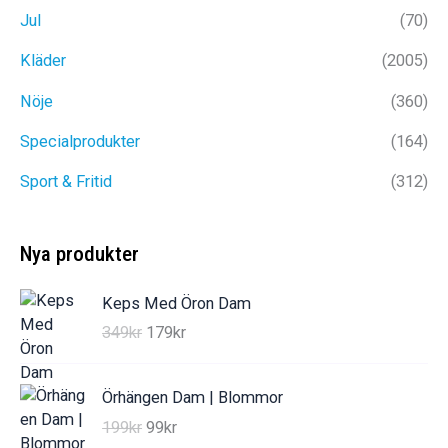
Jul
(70)
Kläder
(2005)
Nöje
(360)
Specialprodukter
(164)
Sport & Fritid
(312)
Nya produkter
Keps Med Öron Dam
D
D
349
kr
179
kr
e
e
t
t
Örhängen Dam | Blommor
u
n
D
D
199
kr
99
kr
r
u