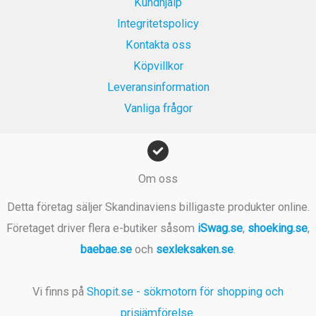
Kundhjälp
9
.
Integritetspolicy
9
k
Kontakta oss
r
Köpvillkor
.
Leveransinformation
Vanliga frågor
Om oss
Detta företag säljer Skandinaviens billigaste produkter online.
Företaget driver flera e-butiker såsom
iSwag.se
,
shoeking.se
,
baebae.se
och
sexleksaken.se
.
Vi finns på
Shopit.se - sökmotorn för shopping och
prisjämförelse
.