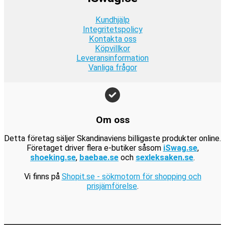
r
:
r
9
a
9
.
1
.
Kundhjälp
k
r
k
9
Integritetspolicy
r
:
r
Kontakta oss
9
.
1
.
Köpvillkor
k
9
Leveransinformation
r
Vanliga frågor
9
.
k
r
.
Om oss
Detta företag säljer Skandinaviens billigaste produkter online.
Företaget driver flera e-butiker såsom
iSwag.se
,
shoeking.se
,
baebae.se
och
sexleksaken.se
.
Vi finns på
Shopit.se - sökmotorn för shopping och
prisjämförelse
.