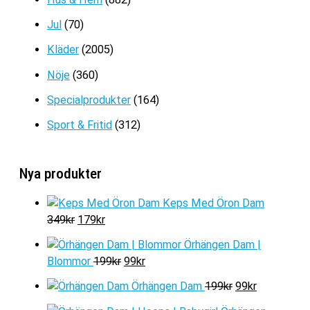
Jul
(70)
Kläder
(2005)
Nöje
(360)
Specialprodukter
(164)
Sport & Fritid
(312)
Nya produkter
Keps Med Öron Dam
D
D
349
kr
179
kr
e
e
Örhängen Dam |
t
t
D
D
Blommor
199
kr
99
kr
u
n
e
e
r
u
D
D
Örhängen Dam
199
kr
99
kr
t
t
s
v
e
e