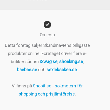
4.83
av 5
ursprungliga
nuvarande
priset
priset
var:
är:
799kr.
549kr.
Om oss
Detta företag säljer Skandinaviens billigaste
produkter online. Företaget driver flera e-
butiker såsom
iSwag.se
,
shoeking.se
,
baebae.se
och
sexleksaken.se
.
Vi finns på
Shopit.se - sökmotorn för
shopping och prisjämförelse
.