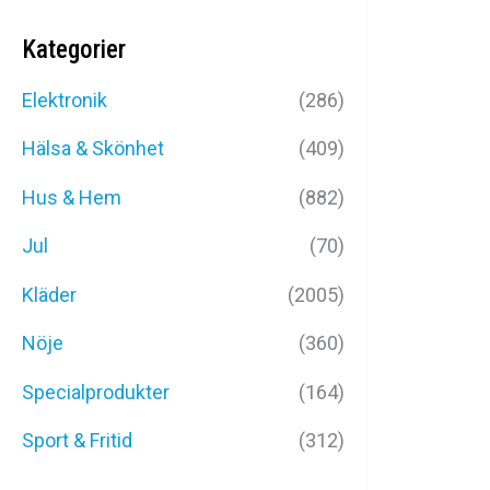
Kategorier
Elektronik
(286)
Hälsa & Skönhet
(409)
Hus & Hem
(882)
Jul
(70)
FOTBOLLSSK
Kläder
(2005)
UTO
Nöje
(360)
899
k
Specialprodukter
(164)
Sport & Fritid
(312)