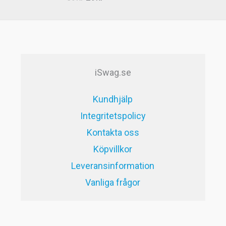
5.00
av 5
ursprungliga
nuvarande
priset
priset
var:
är:
59kr.
29kr.
iSwag.se
Kundhjälp
Integritetspolicy
Kontakta oss
Köpvillkor
Leveransinformation
Vanliga frågor