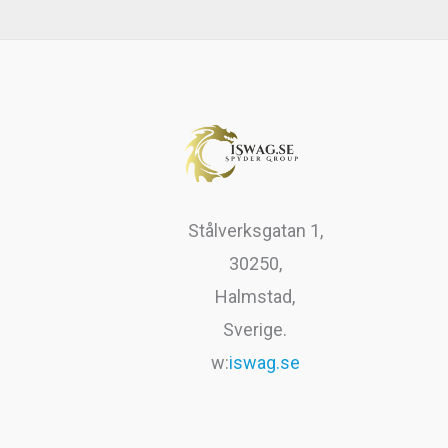
var:
är:
r
9
199kr.
99kr.
.
9
k
r
.
Stålverksgatan 1,
30250,
Halmstad,
Sverige.
w:
iswag.se