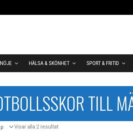
NÖJE
HÄLSA & SKÖNHET
SPORT & FRITID
OTBOLLSSKOR TILL M
Sortera
Visar alla 2 resultat
efter