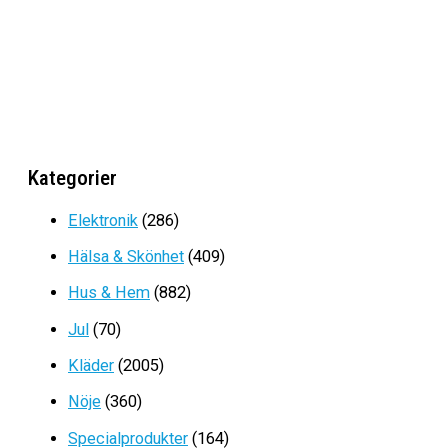
var:
är:
FOTBOLL (STORLEK 5)
599kr.
299kr.
Det
Det
699
kr
349
kr
ursprungliga
nuvarande
priset
priset
var:
är:
FOTBOLL STL 4-5
699kr.
349kr.
Kategorier
Det
Det
569
kr
389
kr
ursprungliga
nuvarande
Elektronik
(286)
priset
priset
Hälsa & Skönhet
(409)
var:
är:
569kr.
389kr.
Hus & Hem
(882)
Jul
(70)
Kläder
(2005)
Nöje
(360)
Specialprodukter
(164)