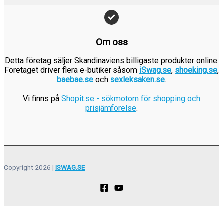
k
r
.
Om oss
Detta företag säljer Skandinaviens billigaste produkter online.
Företaget driver flera e-butiker såsom
iSwag.se
,
shoeking.se
,
baebae.se
och
sexleksaken.se
.
Vi finns på
Shopit.se - sökmotorn för shopping och
prisjämförelse
.
Copyright 2026 |
ISWAG.SE