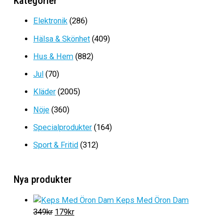
Kategorier
Det
Det
279
kr
119
kr
ursprungliga
nuvarande
Elektronik
(286)
priset
priset
Hälsa & Skönhet
(409)
var:
är:
279kr.
119kr.
Hus & Hem
(882)
Jul
(70)
Kläder
(2005)
Nöje
(360)
Specialprodukter
(164)
Sport & Fritid
(312)
Nya produkter
Keps Med Öron Dam
D
D
349
kr
179
kr