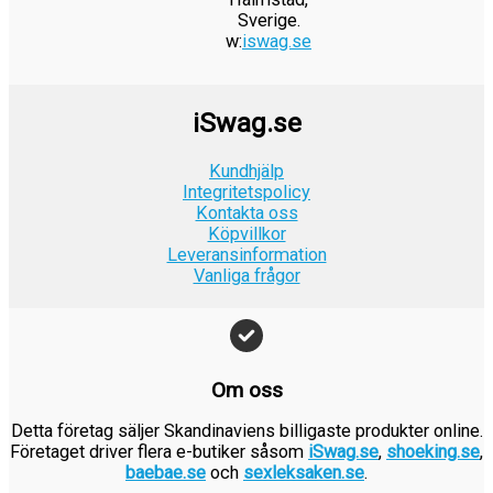
r
:
k
e
r
9
a
2
i
t
Sverige.
.
2
r
t
:
w:
iswag.se
k
r
9
s
ä
4
.
v
9
r
:
k
e
r
9
a
9
.
2
r
t
:
k
r
k
iSwag.se
4
.
v
9
r
:
r
9
a
9
.
1
.
Kundhjälp
k
r
k
9
Integritetspolicy
r
:
r
Kontakta oss
9
.
1
.
Köpvillkor
k
9
Leveransinformation
r
Vanliga frågor
9
.
k
r
.
Om oss
Detta företag säljer Skandinaviens billigaste produkter online.
Företaget driver flera e-butiker såsom
iSwag.se
,
shoeking.se
,
baebae.se
och
sexleksaken.se
.