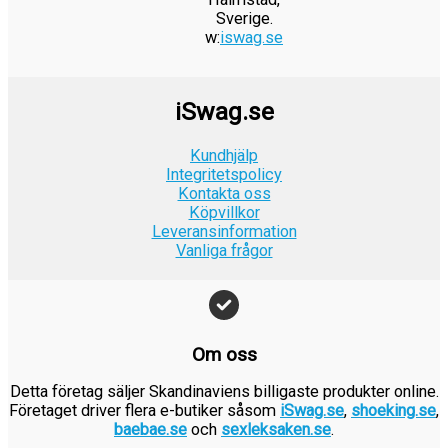
r
:
k
e
r
9
a
2
i
t
Sverige.
.
2
r
t
:
w:
iswag.se
k
r
9
s
ä
4
.
v
9
r
:
k
e
r
9
a
9
.
2
r
t
:
k
r
k
iSwag.se
4
.
v
9
r
:
r
9
a
9
.
1
.
Kundhjälp
k
r
k
9
Integritetspolicy
r
:
r
Kontakta oss
9
.
1
.
Köpvillkor
k
9
Leveransinformation
r
Vanliga frågor
9
.
k
r
.
Om oss
Detta företag säljer Skandinaviens billigaste produkter online.
Företaget driver flera e-butiker såsom
iSwag.se
,
shoeking.se
,
baebae.se
och
sexleksaken.se
.