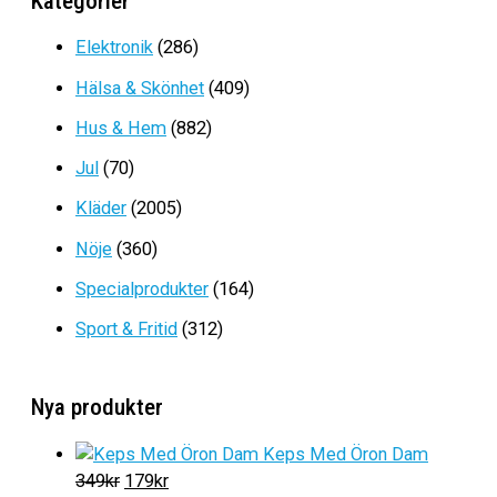
Kategorier
Det
Det
279
kr
119
kr
ursprungliga
nuvarande
Elektronik
(286)
priset
priset
Hälsa & Skönhet
(409)
var:
är:
279kr.
119kr.
Hus & Hem
(882)
Jul
(70)
Kläder
(2005)
Nöje
(360)
Specialprodukter
(164)
Sport & Fritid
(312)
Nya produkter
Keps Med Öron Dam
D
D
349
kr
179
kr