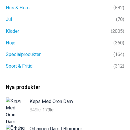
Hus & Hem
(882)
Jul
(70)
Kläder
(2005)
Nöje
(360)
Specialprodukter
(164)
Sport & Fritid
(312)
Nya produkter
Keps Med Öron Dam
D
D
349
kr
179
kr
e
e
t
t
Örhängen Dam | Blommor