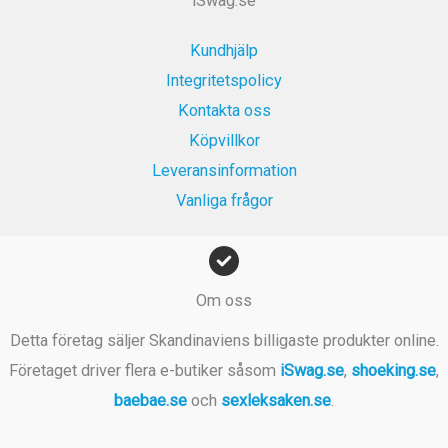
iSwag.se
:
r
k
1
.
r
Kundhjälp
9
.
Integritetspolicy
9
k
Kontakta oss
r
Köpvillkor
.
Leveransinformation
Vanliga frågor
Om oss
Detta företag säljer Skandinaviens billigaste produkter online.
Företaget driver flera e-butiker såsom
iSwag.se
,
shoeking.se
,
baebae.se
och
sexleksaken.se
.