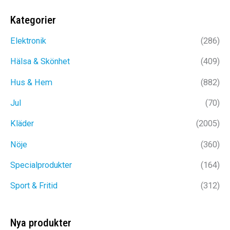
priset
priset
var:
är:
Kategorier
1499kr.
899kr.
Elektronik
(286)
Hälsa & Skönhet
(409)
Hus & Hem
(882)
Jul
(70)
Kläder
(2005)
Nöje
(360)
Specialprodukter
(164)
Sport & Fritid
(312)
Nya produkter