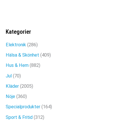
var:
är:
JÄTTEBALLONGER
119kr.
59kr.
(FÖDELSEDAGSKALAS)
Kategorier
Det
Det
179
kr
99
kr
Elektronik
(286)
ursprungliga
nuvarande
Hälsa & Skönhet
(409)
priset
priset
Hus & Hem
(882)
var:
är:
Jul
(70)
179kr.
99kr.
Kläder
(2005)
Nöje
(360)
Specialprodukter
(164)
Sport & Fritid
(312)