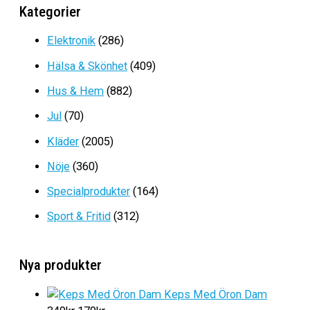
Kategorier
Det
Det
1799
kr
1199
kr
ursprungliga
nuvarande
Elektronik
(286)
priset
priset
Hälsa & Skönhet
(409)
var:
är:
1799kr.
1199kr.
Hus & Hem
(882)
Jul
(70)
Kläder
(2005)
Nöje
(360)
Specialprodukter
(164)
Sport & Fritid
(312)
Nya produkter
Keps Med Öron Dam